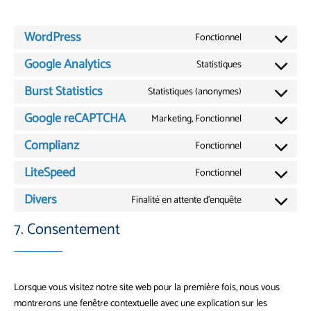
WordPress
Fonctionnel
Consent
to
Google Analytics
Statistiques
Consent
service
to
Burst Statistics
Statistiques (anonymes)
wordpress
Consent
service
to
Google reCAPTCHA
Marketing, Fonctionnel
google-
Consent
service
analytics
to
Complianz
Fonctionnel
burst-
Consent
service
statistics
to
LiteSpeed
Fonctionnel
google-
Consent
service
recaptcha
to
Divers
Finalité en attente d’enquête
complianz
Consent
service
to
7. Consentement
litespeed
service
divers
Lorsque vous visitez notre site web pour la première fois, nous vous
montrerons une fenêtre contextuelle avec une explication sur les